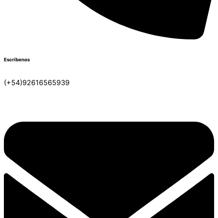
Escríbenos
(+54)92616565939