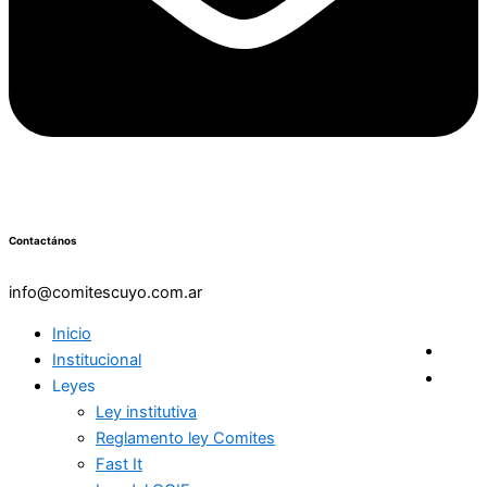
Contactános
info@comitescuyo.com.ar
Inicio
Institucional
Leyes
Ley institutiva
Reglamento ley Comites
Fast It